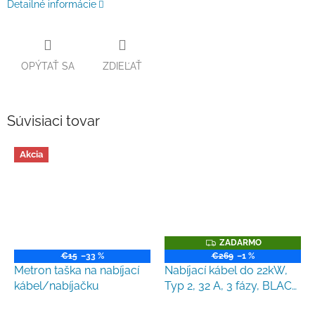
Detailné informácie
OPÝTAŤ SA
ZDIEĽAŤ
Súvisiaci tovar
Akcia
Z
ZADARMO
A
€15
–33 %
€269
–1 %
D
Metron taška na nabíjací
Nabíjací kábel do 22kW,
A
R
kábel/nabíjačku
Typ 2, 32 A, 3 fázy, BLACK
M
EDITION, 7,5m
O