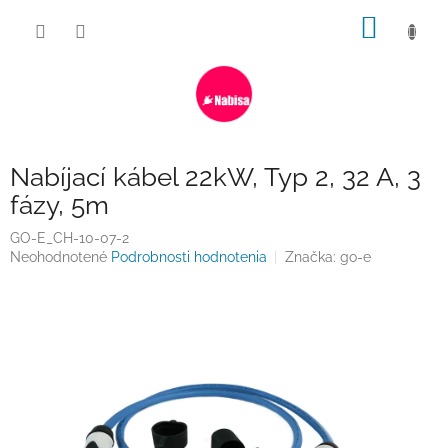
Prejsť
NÁKU
na
obsah
KOŠÍK
Nabíjací kábel 22kW, Typ 2, 32 A, 3
fázy, 5m
GO-E_CH-10-07-2
Priemerné
Neohodnotené
Podrobnosti hodnotenia
Značka:
go-e
hodnotenie
produktu
je
0,0
z
5
hviezdičiek.