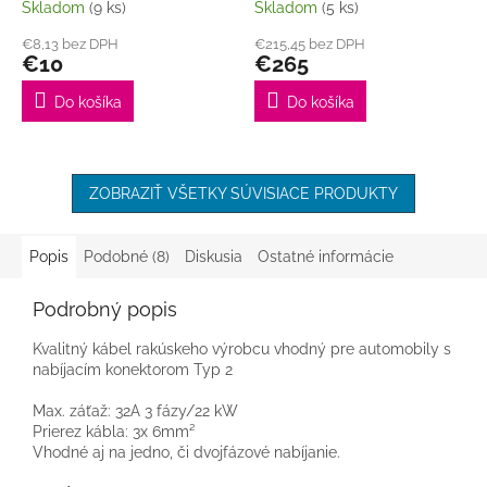
Skladom
(9 ks)
Skladom
(5 ks)
€8,13 bez DPH
€215,45 bez DPH
€10
€265
Do košíka
Do košíka
ZOBRAZIŤ VŠETKY SÚVISIACE PRODUKTY
Popis
Podobné (8)
Diskusia
Ostatné informácie
Podrobný popis
Kvalitný kábel rakúskeho výrobcu vhodný pre automobily s
nabíjacím konektorom Typ 2
Max. záťaž: 32A 3 fázy/22 kW
Prierez kábla: 3x 6mm²
Vhodné aj na jedno, či dvojfázové nabíjanie.