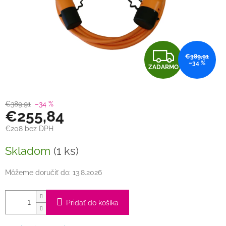
Z
€389,91
–34 %
ZADARMO
A
D
€389,91
–34 %
€255,84
A
€208 bez DPH
R
Jednotková
Skladom
(1 ks)
cena:
M
Môžeme doručiť do:
13.8.2026
O
Pridať do košíka