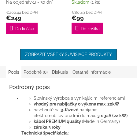
modrá, 32A červená)
Na objednávku - 30 dní
Skladom
(1 ks)
€202,44 bez DPH
€80,49 bez DPH
€249
€99
Do košíka
Do košíka
ZOBRAZIŤ VŠETKY SÚVISIACE PRODUKTY
Popis
Podobné (8)
Diskusia
Ostatné informácie
Podrobný popis
Slovinský výrobca s vynikajúcimi referenciami
vhodný pre nabíjačky o výkone max. 22kW
navrhnuté na
3-fázové
nabíjanie
elektromobilov
prúdmi do max.
3 x 32A (22 kW)
kábel PREMIUM quality
(Made in Germany)
záruka 3 roky
Technická špecifikácia: