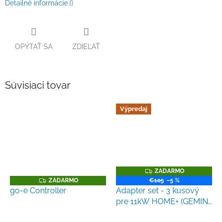
Detailné informácie
OPÝTAŤ SA
ZDIEĽAŤ
Súvisiaci tovar
Výpredaj
Z
ZADARMO
A
Z
ZADARMO
€105
–5 %
D
A
go-e Controller
Adapter set - 3 kusový
A
D
R
pre 11kW HOME+ (GEMINI)
A
M
R
(domáca zásuvka, 16A
O
M
O