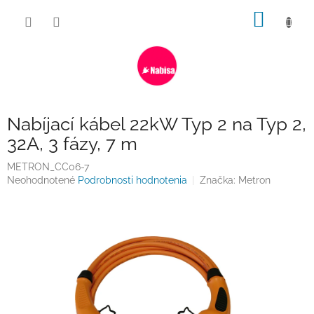
Prejsť
NÁKU
na
obsah
KOŠÍK
Nabíjací kábel 22kW Typ 2 na Typ 2,
32A, 3 fázy, 7 m
METRON_CC06-7
Priemerné
Neohodnotené
Podrobnosti hodnotenia
Značka:
Metron
hodnotenie
produktu
je
0,0
z
5
hviezdičiek.