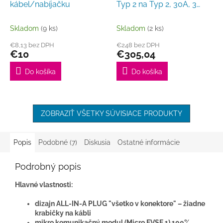
R
kábel/nabíjačku
Typ 2 na Typ 2, 30A, 3
M
fázy, 7 m, odľahčený,
O
Tesla port
Skladom
(9 ks)
Skladom
(2 ks)
€8,13 bez DPH
€248 bez DPH
€10
€305,04
Do košíka
Do košíka
ZOBRAZIŤ VŠETKY SÚVISIACE PRODUKTY
Popis
Podobné (7)
Diskusia
Ostatné informácie
Podrobný popis
Hlavné vlastnosti:
dizajn ALL-IN-A PLUG "všetko v konektore" – žiadne
krabičky na kábli
mikro komunikačný modul (Micro EVSE 1) 100%