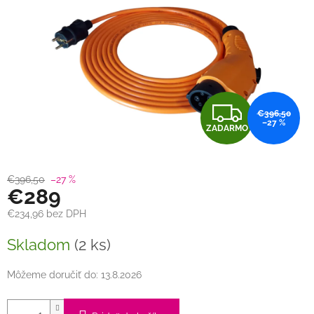
Z
€396,50
–27 %
ZADARMO
A
D
€396,50
–27 %
€289
A
€234,96 bez DPH
R
Jednotková
Skladom
(2 ks)
cena:
M
Môžeme doručiť do:
13.8.2026
O