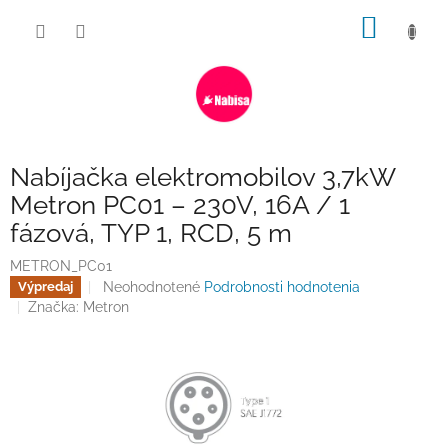
Prejsť
NÁKU
na
obsah
KOŠÍK
Nabíjačka elektromobilov 3,7kW
Metron PC01 – 230V, 16A / 1
fázová, TYP 1, RCD, 5 m
METRON_PC01
Priemerné
Neohodnotené
Podrobnosti hodnotenia
Výpredaj
hodnotenie
Značka:
Metron
produktu
je
0,0
z
5
hviezdičiek.