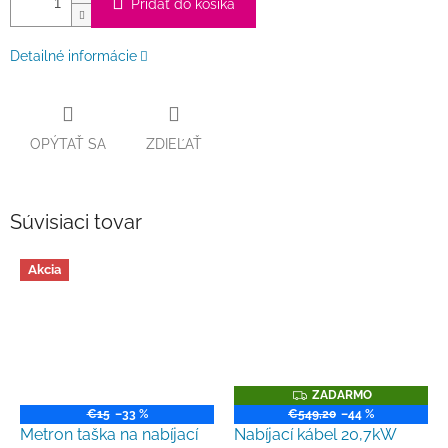
Pridať do košíka
Detailné informácie
OPÝTAŤ SA
ZDIEĽAŤ
Súvisiaci tovar
Akcia
Z
ZADARMO
A
€15
–33 %
€549,20
–44 %
D
Metron taška na nabíjací
Nabíjací kábel 20,7kW
A