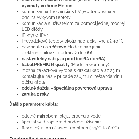
vyvinutý vo firme Metron
komunikačná frekvencia s EV je ultra presná a
odolná výkyvom teploty
komunikácia s užívateľom za pomoci jednej modrej
LED diódy
IP krytie: IP54
Prevádzkové teploty okolia nabíjačky: -30 až 40 °C
navrhnuté na
1 fázové
Mode 2 nabíjanie
elektromobilov s prúdmi až do
16A
nastaviteľný nabíjací prúd
(od 6A do 16A)
kábel PREMIUM quality
(Made in Germany)
možná zákazková výroba s dĺžkou kábla až 25 m -
kontaktujte nás v prípade záujmu o neštandardnú
dĺžku kábla
odolné dažďu – špeciálna povrchová úprava
záruka 2 roky
Ďalšie parametre kábla:
odolné mikróbom, oleju, prachu a vode
špeciálny dizajn pre dlhodobé užívanie
flexibilný aj pri nízkych teplotách (-25°C to 80°C)